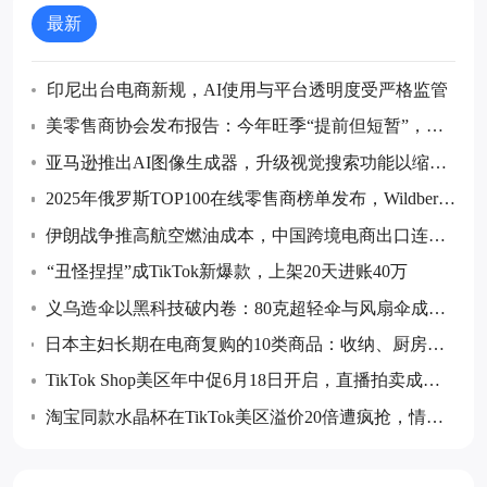
最新
印尼出台电商新规，AI使用与平台透明度受严格监管
美零售商协会发布报告：今年旺季“提前但短暂”，预
计7月后货量回落
亚马逊推出AI图像生成器，升级视觉搜索功能以缩小
购物搜索范围
2025年俄罗斯TOP100在线零售商榜单发布，Wildberrie
s和Ozon继续领跑
伊朗战争推高航空燃油成本，中国跨境电商出口连续
五个月同比下降
“丑怪捏捏”成TikTok新爆款，上架20天进账40万
义乌造伞以黑科技破内卷：80克超轻伞与风扇伞成全
球采购热点
日本主妇长期在电商复购的10类商品：收纳、厨房消
耗品与防灾储备等成跨境卖家布局重点
TikTok Shop美区年中促6月18日开启，直播拍卖成最
大增量玩法
淘宝同款水晶杯在TikTok美区溢价20倍遭疯抢，情绪
价值成消费新热点