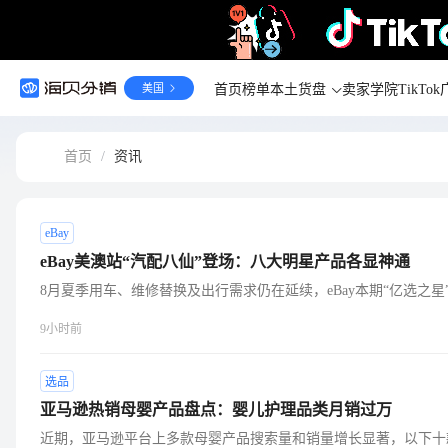
美国
首页
榜单
本土货盘
卖家学院
TikT
首页
/
资讯
eBay
eBay美澳站“汽配八仙”登场：八大明星产品各显神通
8月夏季用车、维修替换及出行需求仍在延续，eBay本期“亿选之
明星汽配产品，分别对应不同市场的真实需求。在美国站，机会主
9小时前
辆和功能配置升级，推荐的四类产品为汽车玻璃、空气滤清器、变
野安全、日常保养、传动控制和制动安全等核心领域。澳大利亚站
相关。该国注册机动车约2000万辆，平均车龄超过10年，皮卡、
选品
跃，加之沿海盐雾、内陆高温及矿区路况加速零部件损耗。同时，Roa
亚马逊热销母婴产品盘点：婴儿护理品类月销过万
关零部件具备明确替换需求。因此推荐外后视镜总成、差速器总成
品，分别对应视野安全、重载传动、前端防护和照明合规等典型场
近期，亚马逊平台上多款母婴产品搜索量和销量增长显著，以下十