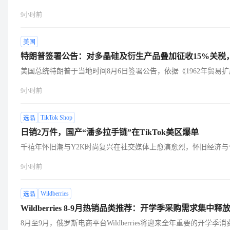
议从车型适配、使用场景、功能配置及合规要求入手，细化选品与
理、出行及如厕训练等多个细分场景，深受消费者欢迎。在婴儿睡眠与照
9小时前
自机会。
凭借蛋形触控设计和多色灯光模式，月销售额预计达49.36万美
用防蓝光LED和婴幼儿安全材质，内置电池可满足长时间使用。Jar
种舒缓声音，单次充电可持续使用15小时，无需连接手机或Wi-F
美国
0.57万美元。婴儿护理耗材中，Munchkin尿布桶替换装采用7
特朗普签署公告：对多晶硅及衍生产品叠加征收15%关税，
换环可容纳约272片新生儿尿布，月销售额约46.39万美元。同
有效吸附异味，月销售额约11.29万美元。Momcozy婴儿湿巾
美国总统特朗普于当地时间8月6日签署公告，依据《1962年贸易扩
夜间换尿布舒适度，月销售额约32.74万美元。Caldesene婴儿
光伏产业的核心原材料多晶硅及其下游衍生品实施混合贸易管制。该
9小时前
石、无防腐剂，适合敏感肌肤，月销售额约6.63万美元。在收纳
5%从价关税，将于2026年12月4日正式生效。公告明确规定了
采用多隔层设计，可
21美元；多晶硅锭和硅片每公斤100美元；太阳能电池每瓦0.22美
日起，申报价值低于最低进口价的货物需补缴差额；未提交价格证
TikTok Shop
选品
税。在此基础上，美国还将对多晶硅锭、硅片、太阳能电池片及组
日销2万件，国产“潘多拉手链”在TikTok美区爆单
关税。此次新增的第232条关税将与产品现有的普通关税、301关
加征收。美国政府还要求商务部和海关监控政策生效前的异常进口及
千禧年怀旧潮与Y2K时尚复兴在社交媒体上愈演愈烈，怀旧经济
前集中进口相关产品，美国政府可对企业及其关联方采取限制措施
时尚配饰成为跨境电商中的高爆发潜力品类。近期，曾被视为千禧
9小时前
产能中的份额已从2005年的50%骤降至2024年的不足2%，目前
链，在TikTok上演了一场“文艺复兴”。相关话题标签热度高涨，
网、心型吊坠到星座字母等情感符号制成的“平替”或“DIY材料包
眼泪”回归。TikTok美区时尚配件类目销量榜上，一款捕梦网锆石吊
Wildberries
选品
总销售额达171万人民币，其中7月24日当天日销量冲至2.09万
Wildberries 8-9月热销品类推荐：开学季采购需求集
元，而国内同款成本仅7-8元，主要产自义乌。其设计融合了捕梦
的灵性象征，精准切中了北美消费者对好运和精神寄托的文化认同
8月至9月，俄罗斯电商平台Wildberries将迎来全年重要的开学