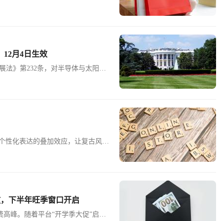
刊登准备，以精准把握美澳市场的各
明方面，MediAcous儿童夜灯
元。该产品支持无级调光和定时关闭，采
oco便携白噪音机同样热销，内置20
i，适合家庭和旅行场景，月销售额约2
层高强度薄膜和薰衣草香味设计，单个替
12月4日生效
品牌的尿布桶除臭剂采用小苏打成分，可
加热器提供四档温度调节和三档夜灯，提升
展法》第232条，对半导体与太阳能
爽身粉采用氧化锌和玉米淀粉配方，无滑
机制设定“最低进口价格”并加征1
与出行场景中，一款多功能尿布收纳篮
四类产品的最低进口价格：多晶硅每公斤
元；太阳能组件每瓦0.38美元。自生效
明的，将按最低进口价征收特定关
件等多晶硅衍生产品加征15%的从价
税、反倾销税、反补贴税及其他费用叠
囤货行为。如发现企业在12月4日
与个性化表达的叠加效应，让复古风格
。白宫数据显示，美国在全球多晶硅
世代青春记忆的潘多拉风格串饰手
境内仅存两家主要多晶硅工厂。
近30天内视频播放量超数千万，从捕梦
”风靡平台，引发无数网友感叹“时代的
坠手链在近28天内销量超3.16万单，
件，日销售额超百万。该手链售价约8美
中释放，下半年旺季窗口开启
网与天使羽毛的守护寓意及紫色锆石
。同时，DIY串饰材料套件也人气高
季消费高峰。随着平台“开学季大促”启