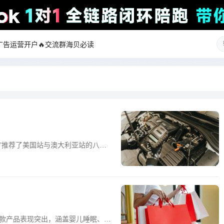
ok广告运营开户
🔥交流群
海贝必读
星”推荐了美国站与澳大利亚站的八类
要来自成熟独立售后体系、高车龄车
速杆拉索和连杆、制动总泵，覆盖视
的需求则与当地独特的用车环境密切
SUV和四驱车应用广泛，拖挂场景活
dworthy检查等合规要求使安全相
、保险杠和加强件、尾灯总成四类产
景。汽配卖家在布局相关产品时，建
款产品表现突出，涵盖婴儿睡眠、护