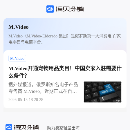
M.Video
M.Video（M.Video‑Eldorado 集团）是俄罗斯第一大消费电子/家
电零售与电商平台。
M.Video
M.Video开通宠物用品类目！中国卖家入驻需要什
么条件？
据外媒报道，俄罗斯知名电子产品
零售商 M.Video，近期正式在自家
电商平台新增宠物用品专属板块，
2026-05-15 18:20:28
迈出品类扩张的重要一步。平台宠
物用品板块上线初期，已上架约 30
00 款商品，品类覆盖全面，包含各
类宠物食品，以及适配猫咪、狗
助力卖家轻量出海