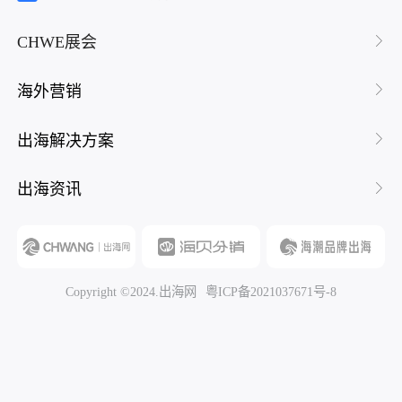
狗、啮齿类、鸟类等宠物的美容护
理好物。商品定价跨度很大，平价
CHWE展会
日常用品低至 261 卢布，大型高端
商品最高可达 54000 卢布，能覆盖
不同消费层级用户的采购需求。M.
海外营销
Video 市场发展总监卡伦・阿什拉
凡表示，品牌希望借助此次拓展日
出海解决方案
常消费品赛道，和行业对手展开竞
争，进一步抢夺消费市场份额。值
出海资讯
得关注的是，M.Video 电商业务正
处在高速上升阶段，2026 年第一季
度平台营业额同比大涨 217%，总额
达到 74 亿卢布，同时其在俄罗斯全
国线上零售市场的占比，也从 30%
Copyright ©2024.出海网
粤ICP备2021037671号-8
提升至 40%，整体发展势头十分强
劲。M.Video是什么电商平台M.Vide
o 本身是俄罗斯本土头部家电数码
零售巨头，同时也是综合型电商平
台，1993 年在莫斯科成立，归属
M.Video-Eldorado 集团。线下门店