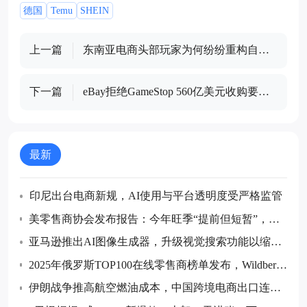
德国
Temu
SHEIN
上一篇
东南亚电商头部玩家为何纷纷重构自身
运营模式
下一篇
eBay拒绝GameStop 560亿美元收购要
约，称该提案不可信且无吸引力
最新
印尼出台电商新规，AI使用与平台透明度受严格监管
美零售商协会发布报告：今年旺季“提前但短暂”，预
计7月后货量回落
亚马逊推出AI图像生成器，升级视觉搜索功能以缩小
购物搜索范围
2025年俄罗斯TOP100在线零售商榜单发布，Wildberrie
s和Ozon继续领跑
伊朗战争推高航空燃油成本，中国跨境电商出口连续
五个月同比下降