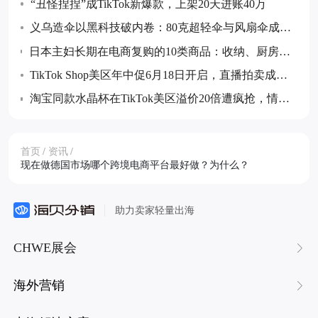
“丑怪捏捏”成TikTok新爆款，上架20天进账40万
义乌造伞以黑科技破内卷：80克超轻伞与风扇伞成全
球采购热点
日本主妇长期在电商复购的10类商品：收纳、厨房消
耗品与防灾储备等成跨境卖家布局重点
TikTok Shop美区年中促6月18日开启，直播拍卖成最
大增量玩法
淘宝同款水晶杯在TikTok美区溢价20倍遭疯抢，情绪
价值成消费新热点
首页
/
资讯
/
现在做德国市场哪个跨境电商平台最好做？为什么？
助力卖家轻量出海
CHWE展会
海外营销