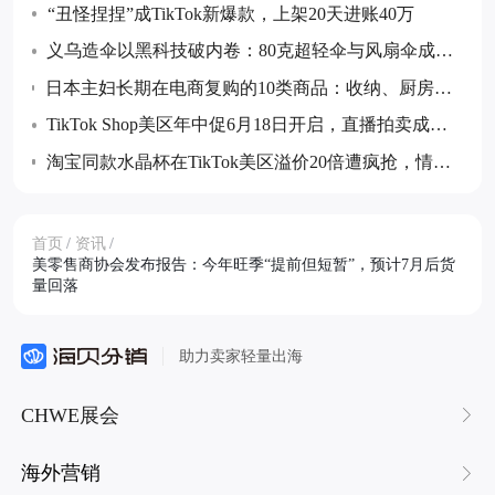
五个月同比下降
“丑怪捏捏”成TikTok新爆款，上架20天进账40万
义乌造伞以黑科技破内卷：80克超轻伞与风扇伞成全
球采购热点
日本主妇长期在电商复购的10类商品：收纳、厨房消
耗品与防灾储备等成跨境卖家布局重点
TikTok Shop美区年中促6月18日开启，直播拍卖成最
大增量玩法
淘宝同款水晶杯在TikTok美区溢价20倍遭疯抢，情绪
价值成消费新热点
首页
/
资讯
/
美零售商协会发布报告：今年旺季“提前但短暂”，预计7月后货
量回落
助力卖家轻量出海
CHWE展会
海外营销