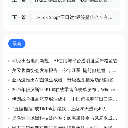
查邮件怎么处理？
下一篇
TikTok Shop“三日达”标签是什么？有什
么作用？如何获取？
最新
印尼出台电商新规，AI使用与平台透明度受严格监管
美零售商协会发布报告：今年旺季“提前但短暂”，预
计7月后货量回落
亚马逊推出AI图像生成器，升级视觉搜索功能以缩小
购物搜索范围
2025年俄罗斯TOP100在线零售商榜单发布，Wildberrie
s和Ozon继续领跑
伊朗战争推高航空燃油成本，中国跨境电商出口连续
五个月同比下降
“丑怪捏捏”成TikTok新爆款，上架20天进账40万
义乌造伞以黑科技破内卷：80克超轻伞与风扇伞成全
球采购热点
日本主妇长期在电商复购的10类商品：收纳、厨房消