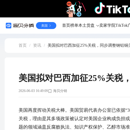
首页
榜单
本土货盘
卖家学院
TikT
美国
首页
/
资讯
/
美国拟对巴西加征25%关税，同步调整钢铝铜
美国拟对巴西加征25%关税
2026-06-03 16:49:09
海贝分销
美国再度挥动关税大棒。美国贸易代表办公室已依据“3
关税，理由是其多项政策被认定对美国企业构成负担或
题的领域涵盖反腐败执法、知识产权保护、乙醇市场准