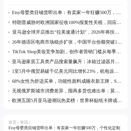
Etsy母婴类目铺货即出单：有卖家一年狂赚500万，个
性化定制与蒙特梭利理念成核心赛道
特朗普威胁对欧洲国家征收100%报复性关税，回应数
字服务税计划
亚马逊全球开店推出“拉美速通计划”，2026年将扶持3
000个中国品牌扎根拉美
26年德语区电商市场稳步扩张，中国平台份额突破1
0%，奥地利线上消费将达123亿欧元
TikTok Shop美妆竞争加剧，创作者营销门槛从每季度
100人飙升至1000人
亚马逊家居工具类产品搜索量飙升：冰箱过滤器月销
超380万美元，10款月销过万单品盘点
1至5月中俄贸易破千亿美元同比增长23%，机电设备
与奶制品等品类正在悄然爆发
68%女性为舒适买单，功能性面料成睡衣新王牌，SH
EIN开放内睡品类供应商合作通道
无视俄罗斯城市消费差异，囤再多货也难出单：莫斯
科、圣彼得堡等五城消费画像解析
欧洲五国5月亚马逊潮玩热卖榜：世界杯贴纸卡牌成最
大赢家，泡泡玛特与影视IP持续发力
首页
/
资讯
/
Etsy母婴类目铺货即出单：有卖家一年狂赚500万，个性化定制