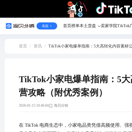
首页
榜单
本土货盘
卖家学院
TikT
美国
首页
/
资讯
/
TikTok小家电爆单指南：5大高转化内容素
TikTok小家电爆单指南：
营攻略（附优秀案例）
2026-01-15 10:46:04
海贝分销
在 TikTok 电商生态中，小家电品类凭借高频使用