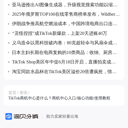
计7月后货量回落
亚马逊推出AI图像生成器，升级视觉搜索功能以缩小
购物搜索范围
2025年俄罗斯TOP100在线零售商榜单发布，Wildberrie
s和Ozon继续领跑
伊朗战争推高航空燃油成本，中国跨境电商出口连续
五个月同比下降
“丑怪捏捏”成TikTok新爆款，上架20天进账40万
义乌造伞以黑科技破内卷：80克超轻伞与风扇伞成全
球采购热点
日本主妇长期在电商复购的10类商品：收纳、厨房消
耗品与防灾储备等成跨境卖家布局重点
TikTok Shop美区年中促6月18日开启，直播拍卖成最
大增量玩法
淘宝同款水晶杯在TikTok美区溢价20倍遭疯抢，情绪
价值成消费新热点
首页
/
资讯
/
TikTok商机中心是什么？商机中心入口/核心功能/使用教程
助力卖家轻量出海