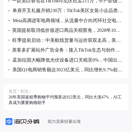
一款美白香皂在TikTok印尼区狂卖211万，中产阶级消
费升级驱动美妆个护赛道爆发
单肩开叉礼服月销230万：TikTok美区女装小众品类
靠“仪式感”消费爆发
Meta高调进军电商领域，从流量中介向闭环社交电商
转型
英国提前取消低价值进口商品关税豁免，2028年10月
起135英镑以下包裹也将征税
旺季提前启动：中美航线货量与运价双双走高，美西
运价单周大涨51%
美客多扩展站外广告业务：接入TikTok生态与创作者
网络，推出可购物视频广告
孟加拉国大幅降低光伏设备进口关税至0%，中国出口
企业迎来重大利好
美国Q1电商销售额达3023亿美元，同比增长9.7%创近
五年同期最强表现
首页
/
资讯
/
26年美国返校季购物平均预算达922美元，同比大涨47%，AI工
具成为重要购物助手
助力卖家轻量出海