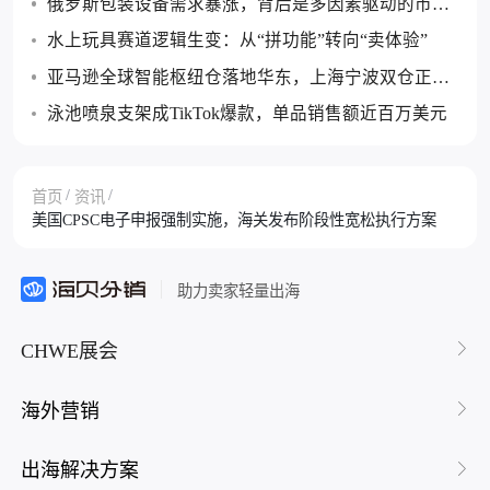
俄罗斯包装设备需求暴涨，背后是多因素驱动的市场
重构
水上玩具赛道逻辑生变：从“拼功能”转向“卖体验”
亚马逊全球智能枢纽仓落地华东，上海宁波双仓正式
启用
泳池喷泉支架成TikTok爆款，单品销售额近百万美元
/
/
首页
资讯
美国CPSC电子申报强制实施，海关发布阶段性宽松执行方案
助力卖家轻量出海
CHWE展会
海外营销
出海解决方案