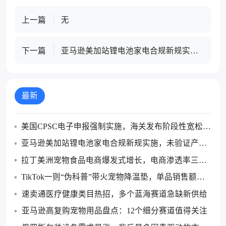
上一篇
无
下一篇
亚马逊美加站锂电池家电合规新规实
施，未验证产品8月底将下架
最新
美国CPSC电子申报强制实施，海关发布阶段性宽松执
行方案
亚马逊美加站锂电池家电合规新规实施，未验证产品8
月底将下架
拉丁美洲宠物食品电商爆发式增长，电商渗透率三年
跃升超60%
TikTok一则“伪科普”带火宠物降温垫，单品销售额超2
60万元
速卖通医疗健康类目热招，多个蓝海赛道急缺新供给
亚马逊高复购宠物用品盘点：12个细分赛道值得关注