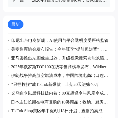
下一篇
2026年Prime Day提前到6月，卖家该如何
备战？
最新
印尼出台电商新规，AI使用与平台透明度受严格监管
美零售商协会发布报告：今年旺季“提前但短暂”，预
计7月后货量回落
亚马逊推出AI图像生成器，升级视觉搜索功能以缩小
购物搜索范围
2025年俄罗斯TOP100在线零售商榜单发布，Wildberrie
s和Ozon继续领跑
伊朗战争推高航空燃油成本，中国跨境电商出口连续
五个月同比下降
“丑怪捏捏”成TikTok新爆款，上架20天进账40万
义乌造伞以黑科技破内卷：80克超轻伞与风扇伞成全
球采购热点
日本主妇长期在电商复购的10类商品：收纳、厨房消
耗品与防灾储备等成跨境卖家布局重点
TikTok Shop美区年中促6月18日开启，直播拍卖成最
大增量玩法