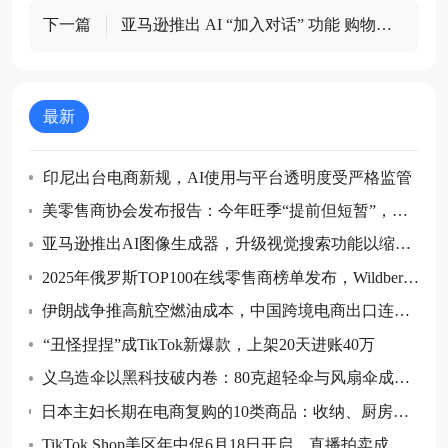
下一篇
亚马逊推出 AI “加入对话” 功能 购物可
边听产品摘要边实时提问
最新
印尼出台电商新规，AI使用与平台透明度受严格监管
美零售商协会发布报告：今年旺季“提前但短暂”，预
计7月后货量回落
亚马逊推出AI图像生成器，升级视觉搜索功能以缩小
购物搜索范围
2025年俄罗斯TOP100在线零售商榜单发布，Wildberrie
s和Ozon继续领跑
伊朗战争推高航空燃油成本，中国跨境电商出口连续
五个月同比下降
“丑怪捏捏”成TikTok新爆款，上架20天进账40万
义乌造伞以黑科技破内卷：80克超轻伞与风扇伞成全
球采购热点
日本主妇长期在电商复购的10类商品：收纳、厨房消
耗品与防灾储备等成跨境卖家布局重点
TikTok Shop美区年中促6月18日开启，直播拍卖成最