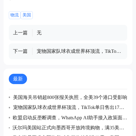
物流
美国
上一篇
无
下一篇
宠物国家队球衣成世界杯顶流，TikTok
单日售出17万件
最新
美国海关吊销超800张报关执照，全美39个港口受影响
宠物国家队球衣成世界杯顶流，TikTok单日售出17万
件
欧盟启动反垄断调查，WhatsApp AI助手接入政策面临
强制整改
沃尔玛美国站正式向墨西哥开放跨境购物，满35美元
免国际运费，中国卖家迎来新红利