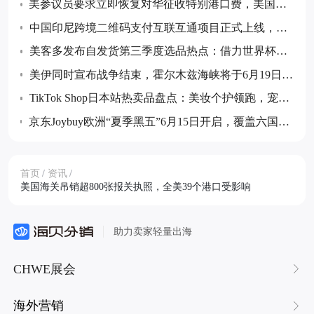
美参议员要求立即恢复对华征收特别港口费，美国货
主警告每个集装箱将增900美元成本
中国印尼跨境二维码支付互联互通项目正式上线，双
向扫码支付实现全域覆盖
美客多发布自发货第三季度选品热点：借力世界杯与
返校季抢占拉美市场先机
美伊同时宣布战争结束，霍尔木兹海峡将于6月19日重
新开放并免费通行
TikTok Shop日本站热卖品盘点：美妆个护领跑，宠物
用品成潜力赛道
京东Joybuy欧洲“夏季黑五”6月15日开启，覆盖六国超
4000万消费者享“上午下单、下午收货”
首页
/
资讯
/
美国海关吊销超800张报关执照，全美39个港口受影响
助力卖家轻量出海
CHWE展会
海外营销