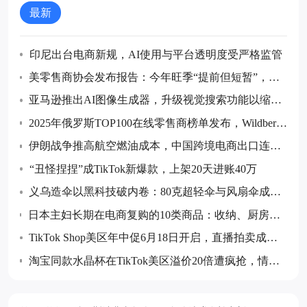
最新
印尼出台电商新规，AI使用与平台透明度受严格监管
美零售商协会发布报告：今年旺季“提前但短暂”，预
计7月后货量回落
亚马逊推出AI图像生成器，升级视觉搜索功能以缩小
购物搜索范围
2025年俄罗斯TOP100在线零售商榜单发布，Wildberrie
s和Ozon继续领跑
伊朗战争推高航空燃油成本，中国跨境电商出口连续
五个月同比下降
“丑怪捏捏”成TikTok新爆款，上架20天进账40万
义乌造伞以黑科技破内卷：80克超轻伞与风扇伞成全
球采购热点
日本主妇长期在电商复购的10类商品：收纳、厨房消
耗品与防灾储备等成跨境卖家布局重点
TikTok Shop美区年中促6月18日开启，直播拍卖成最
大增量玩法
淘宝同款水晶杯在TikTok美区溢价20倍遭疯抢，情绪
价值成消费新热点