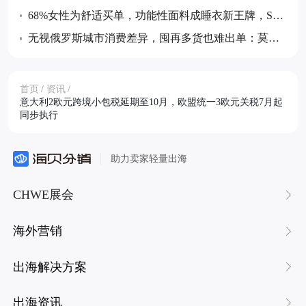
与奶制品等品类正在悄然爆发
68%女性为舒适买单，功能性面料成睡衣新王牌，SH
EIN开放内睡品类供应商合作通道
无视俄罗斯城市消费差异，囤再多货也难出单：莫斯
科、圣彼得堡等五城消费画像解析
首页
/
资讯
/
意大利2欧元跨境小包税延期至10月，欧盟统一3欧元关税7月起
同步执行
助力卖家轻量出海
CHWE展会
海外营销
出海解决方案
出海资讯