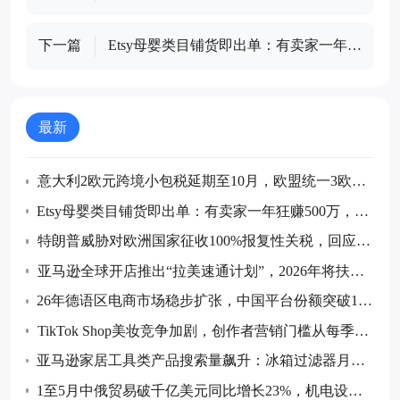
下一篇
Etsy母婴类目铺货即出单：有卖家一年狂
赚500万，个性化定制与蒙特梭利理念成
核心赛道
最新
意大利2欧元跨境小包税延期至10月，欧盟统一3欧元
关税7月起同步执行
Etsy母婴类目铺货即出单：有卖家一年狂赚500万，个
性化定制与蒙特梭利理念成核心赛道
特朗普威胁对欧洲国家征收100%报复性关税，回应数
字服务税计划
亚马逊全球开店推出“拉美速通计划”，2026年将扶持3
000个中国品牌扎根拉美
26年德语区电商市场稳步扩张，中国平台份额突破1
0%，奥地利线上消费将达123亿欧元
TikTok Shop美妆竞争加剧，创作者营销门槛从每季度
100人飙升至1000人
亚马逊家居工具类产品搜索量飙升：冰箱过滤器月销
超380万美元，10款月销过万单品盘点
1至5月中俄贸易破千亿美元同比增长23%，机电设备