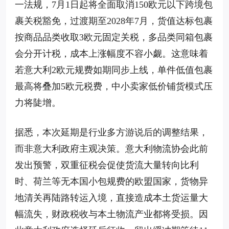
一法规，7月1日起将全面取消150欧元以下跨境包
裹关税豁免，过渡期至2028年7月，货值达标包裹
按商品品类收取3欧元固定关税，多品类同箱包裹
会分开计税，成本上涨幅度不容小觑。这意味着
若意大利2欧元规费如期同步上线，单件低值包裹
最高将叠加5欧元税费，中小卖家低价铺货模式压
力将陡增。
据悉，本次延期是行业多方游说后的调整结果，
而非意大利政府主观决策。意大利物流协会此前
发出预警，双重征税会促使货流大量转向比利
时、荷兰等无本国小包规费的欧盟国家，货物异
地清关再陆路转运入境，直接造成本土货运量大
幅流失，财政税收与本土物流产业都将受损。因