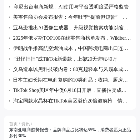
印尼出台电商新规，AI使用与平台透明度受严格监管
美零售商协会发布报告：今年旺季“提前但短暂”，预
计7月后货量回落
亚马逊推出AI图像生成器，升级视觉搜索功能以缩小
购物搜索范围
2025年俄罗斯TOP100在线零售商榜单发布，Wildberrie
s和Ozon继续领跑
伊朗战争推高航空燃油成本，中国跨境电商出口连续
五个月同比下降
“丑怪捏捏”成TikTok新爆款，上架20天进账40万
义乌造伞以黑科技破内卷：80克超轻伞与风扇伞成全
球采购热点
日本主妇长期在电商复购的10类商品：收纳、厨房消
耗品与防灾储备等成跨境卖家布局重点
TikTok Shop美区年中促6月18日开启，直播拍卖成最
大增量玩法
淘宝同款水晶杯在TikTok美区溢价20倍遭疯抢，情绪
价值成消费新热点
首页
/
资讯
/
东南亚电商趋势报告：品牌商品占比将达55%，消费者愿为正品
多付30%