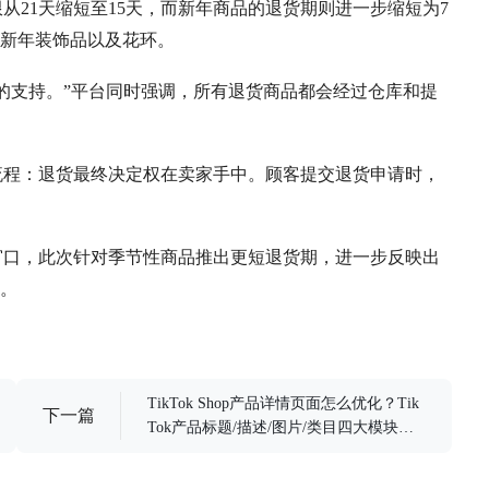
从21天缩短至15天，而新年商品的退货期则进一步缩短为7
新年装饰品以及花环。
外的支持。”平台同时强调，所有退货商品都会经过仓库和提
应流程：退货最终决定权在卖家手中。顾客提交退货申请时，
货窗口，此次针对季节性商品推出更短退货期，进一步反映出
。
TikTok Shop产品详情页面怎么优化？Tik
下一篇
Tok产品标题/描述/图片/类目四大模块优
化技巧