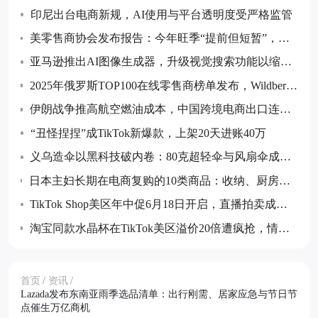
印尼出台电商新规，AI使用与平台透明度受严格监管
美零售商协会发布报告：今年旺季“提前但短暂”，预
计7月后货量回落
亚马逊推出AI图像生成器，升级视觉搜索功能以缩小
购物搜索范围
2025年俄罗斯TOP100在线零售商榜单发布，Wildberrie
s和Ozon继续领跑
伊朗战争推高航空燃油成本，中国跨境电商出口连续
五个月同比下降
“丑怪捏捏”成TikTok新爆款，上架20天进账40万
义乌造伞以黑科技破内卷：80克超轻伞与风扇伞成全
球采购热点
日本主妇长期在电商复购的10类商品：收纳、厨房消
耗品与防灾储备等成跨境卖家布局重点
TikTok Shop美区年中促6月18日开启，直播拍卖成最
大增量玩法
淘宝同款水晶杯在TikTok美区溢价20倍遭疯抢，情绪
价值成消费新热点
首页
/
资讯
/
Lazada发布东南亚雨季选品清单：出行刚需、居家应急与节日节
点催生万亿商机