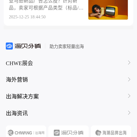
亚马逊新品广告怎么投？针对新
查，帮助卖家定位问题核心，实现
的结果，而非广告的唯一目标。例
海曼在声明中写道：“卖家已抱怨多
品，卖家可根据产品类型（标品/非
广告效益的最大化。第一步：先确
如，新品期广告的核心目的是积累
年，但这次不同——这不再是经营
标品）选择不同广告投放策略，具
认亚马逊广告流量是否精准很多卖
2025-12-25 18:44:50
初始曝光和关键词数据，即便短期
困扰，而是直接的利润剥夺。”亚马
体操作方案如下：一、亚马逊标品
家看到亚马逊广告ACOS过高就质
出单较少，只要能精准触达目标客
逊发言人阿什利·瓦尼切克解释称，
广告怎么投亚马逊标品的核心特征
疑广告策略，却忽略了核心前提：
群、收集点击和转化反馈，就是有
支付与广告扣款方式的调整旨在促
是关键词数量少、流量高度集中
流量是否精准。若广告带来的点击
效广告。若单纯以出单为唯一评判
使“少数卖家”与大多数商家的做法
（如家电、3C 配件等），此类产品
多来自不相关人群或关键词，再优
标准，盲目关停广告，反而会错失
助力卖家轻量出海
保持
的广告逻辑需围绕抢占核心大词展
化出价、预算也无法提升转化。1.
新品起量的关键流量窗口。误区
开，通过大词的高曝光与订单量，
如何判断亚马逊广告流量精准度？
二：亚马逊广告出价越高，排名就
CHWE展会
辐射带动小词自然排名提升。1.核
自动广告：查看 “搜索词报告”，若
越靠前“出价决定排名” 是卖家最易
心打法标品广告的关键在于精准卡
70% 以上的点击关键词与产品核心
陷入的认知偏差。亚马逊广告排名
位，而非分散投放。具体操作需遵
属性（如品类、功能、使用场景）
海外营销
并非由竞价单一因素决定，而是受
循先测试、后放量的步骤：广告类
不匹配，需优先优化 Listing 埋词或
点击率（CTR）、转化率（CV
型选择：直接开通手动精准广告，
选品方向，而非调整广告。例如，
R）、Listing 相关性、广告质量得
出海解决方案
聚焦1-3个核心大词（如 “无线蓝牙
卖 “儿童保温杯” 却匹配到 “成人运
分等多维度指标综合影响。假设卖
耳机、家用空气炸锅”），避免因关
动水杯” 关键词，本质是 Listing 关
出海资讯
键词过多稀释预算。预算策略：放
键词布局偏离目标客群需求。手动
量阶段需预算拉满，但前期必须先
广告：检查投放的关键词是否与产
通过小预算测试出理想广告位。即
品实际卖点一致。若手动精准投放
转化效率最高的位置（通常为 “搜
“不锈钢儿童保温杯带吸管”，却频