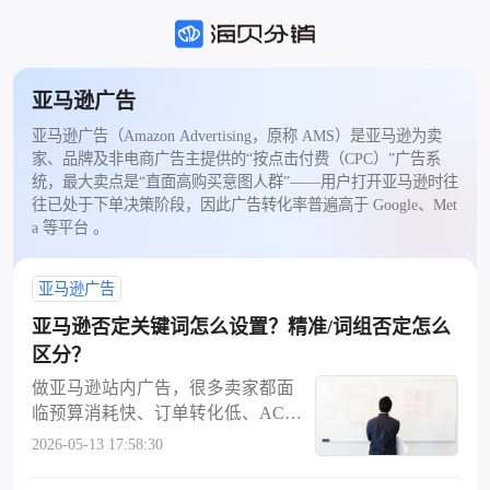
亚马逊广告
亚马逊广告（Amazon Advertising，原称 AMS）是亚马逊为卖
家、品牌及非电商广告主提供的“按点击付费（CPC）”广告系
统，最大卖点是“直面高购买意图人群”——用户打开亚马逊时往
往已处于下单决策阶段，因此广告转化率普遍高于 Google、Met
a 等平台 。
亚马逊广告
亚马逊否定关键词怎么设置？精准/词组否定怎么
区分？
做亚马逊站内广告，很多卖家都面
临预算消耗快、订单转化低、ACoS
居高不下的难题。其实大部分情况
2026-05-13 17:58:30
下，并不是产品 Listing 竞争力不
足，而是大量无效搜索流量在白白