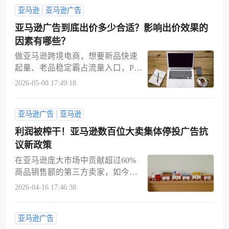
亚马逊
亚马逊广告
浪费广告预算。想要优化亚马逊 PP
C 广告投放效果，最省心也最高效
亚马逊广告到底出价多少合适？影响出价效果的
的方式，就是合理运用否定关键
因素有哪些？
词。很多新手卖家只知道投放核心
做亚马逊跨境电商，想要新品快速
流量词，却忽略了屏蔽低意向、不
起量、老品稳定霸占流量入口，PP
精准、无转化的搜索词，导致广告
C 广告出价是绕不开的核心环节。
费用持续被无效点击消耗。本文结
2026-05-08 17:49:18
同样投广告，有的卖家预算烧完没
合专业跨境运营经验，整理亚马逊
订单，有的卖家低成本拿曝光、高
通用否定关键词分类清单，详解否
亚马逊广告
亚马逊
转化稳盈利，差距就在于是否掌握
定关键词设置逻辑、匹配方式选
科学的亚马逊广告出价逻辑与运营
择、搭建流程以及常见避坑要点，
利润被榨干！亚马逊数百位大卖集体停投广告抗
技巧。本文将全面拆解亚马逊广告
新手卖家也能直接套用，快速降低
议新政策
出价底层逻辑、四大主流出价模
广告成本、提升整体 ROI。一、什
在亚马逊庞大市场中贡献超过60%
式、广告展位玩法，同时从关键词
么是亚马逊否定关键词？为什么一
商品销售额的第三方卖家，如今正
匹配、季节趋势、详情页优化三大
定要用？所谓否定关键词，就是卖
面临日益严峻的经营压力。多重外
维度，分享可直接落地的广告优化
2026-04-16 17:46:38
家在亚马逊广告后台主动设置的一
部挑战持续冲击卖家利润空间：特
方法，适合亚马逊新手入门、老卖
类搜索词汇。设置完成后，你的产
朗普政府时期的高额进口关税已带
家精细化调优参考。一、什么是亚
品广告将不会在包含这些词汇的用
亚马逊广告
来持续一年的经济负担，而近期与
马逊广告出价本文重点讲解亚马逊
户搜索页面中展示，从源头拦截不