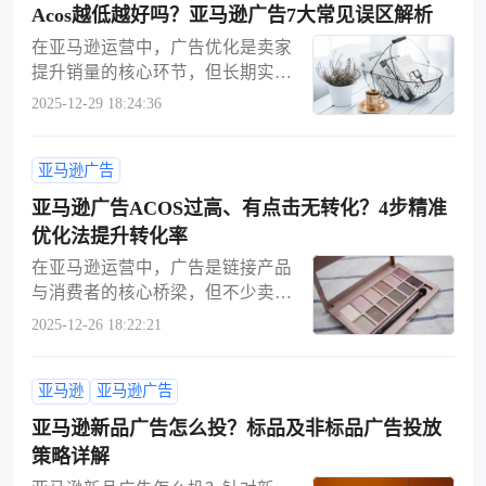
伊朗冲突引发的能源价格飙升，更
商品推广（Sponsored Product）广
精准的流量。对于亚马逊卖家而
Acos越低越好吗？亚马逊广告7大常见误区解析
令成本结构雪上加霜。卖家被迫在
告，这类广告主打单品推广，对新
言，用好否定关键词有着不可替代
在亚马逊运营中，广告优化是卖家
涨价损害消费者与自行消化成本之
手十分友好。亚马逊广告出价，是
的运营价值。首先可以精准过滤无
提升销量的核心环节，但长期实践
间艰难抉择。与此同时，亚马逊近
广告预算管理的核心手段，指你为
关流量，避免产品广告被不匹配的
中，许多卖家容易陷入基于经验判
期推行的一系列新政策，被许多卖
2025-12-29 18:24:36
每次广告点击设置的最高愿意支付
搜索需求触发，减少无效点击带来
断的思维定式，用主观直觉对抗平
家视为“压垮骆驼的最后一根稻
费用。关键词出价是商品推广广告
的预算损耗。其次能够有效优化广
台算法逻辑，导致广告调整陷入越
草”。平台不仅调整了卖家收益支付
的核心，出价高低直接决定广告能
告数据权重，提升广告与搜索词的
亚马逊广告
调越乱的内耗困境。本文将系统拆
周期与广告费用扣款方式，还宣布
否在买家搜索对应关键词时展示。
匹配度，进而提高转化率。更关键
解亚马逊广告运营中的7大常见误
因油价上涨而加收3.5%的燃油附加
亚马逊广告ACOS过高、有点击无转化？4步精准
亚马逊采用竞价拍卖模式，卖家围
的是，合理屏蔽低价、
区，帮助卖家建立贴合平台规则的
费。“我们的利润空间正被快速侵
绕相关关键词竞争广告位：举例：
优化法提升转化率
数据化运营思维，精准提升广告投
蚀，”年销售额数千万美元的亚马逊
你想让广告在 “红色运动鞋” 搜索结
在亚马逊运营中，广告是链接产品
资回报率。误区一：亚马逊广告开
卖家迈克尔·帕特隆表示，他经常在
果中展示，设置单次点击最高出价
与消费者的核心桥梁，但不少卖家
了就必须出单，不出单就是广告有
社交媒体上批评平台政策，“这就是
2 美元；若竞品出价 1.70 美元，在
常会陷入ACOS飙高、有点击无转
问题部分卖家将广告与出单直接划
2025-12-26 18:22:21
为什么情况越来越令人绝望。”作为
广告相关性等其他条件相同的情况
化的困境，甚至盲目调整广告却不
等号，一旦广告未即时带来订单，
回应，帕特隆与数百家大型卖家于
下，亚马逊仅会收取你1.71 美元，
见成效。其实，亚马逊广告优化并
就判定广告策略失效。事实上，亚
周三发起了一场为期24小时的广告
就能让你的广告排在更优位置；即
亚马逊
亚马逊广告
非头痛医头，而是需要从流量精准
马逊广告的核心价值是引入精准流
平台抵制行动。此次抗议由拥有700
便出价较低，广告也可能展示
度到转化根基的层层排查。本文将
量、获取曝光、测试市场需求、提
亚马逊新品广告怎么投？标品及非标品广告投放
余名会员的“百万美元卖家联盟”
广告优化分解为四个逻辑步骤，从
升关键词排名，出单是流量、转
（MDS）组织，其成员总销售额约
策略详解
流量精准度到转化根基进行层层排
化、产品竞争力等多因素共同作用
140亿美元。MDS联合创始人尤金·